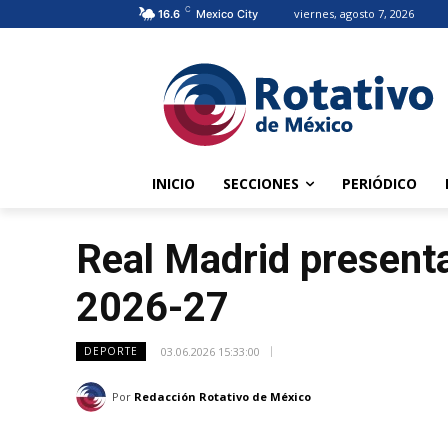
C
viernes, agosto 7, 2026
16.6
Mexico City
INICIO
SECCIONES
PERIÓDICO
Real Madrid present
2026-27
03.06.2026 15:33:00
DEPORTE
Por
Redacción Rotativo de México