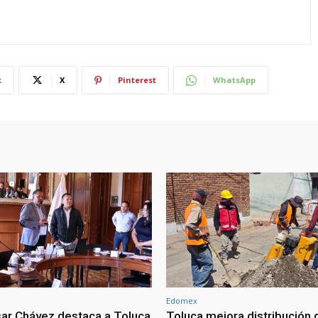
k
X
Pinterest
WhatsApp
Edomex
sar Chávez destaca a Toluca
Toluca mejora distribución 