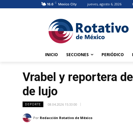
C
jueves, agosto 6, 2026
16.6
Mexico City
INICIO
SECCIONES
PERIÓDICO
Vrabel y reportera d
de lujo
08.04.2026 15:33:00
DEPORTE
Por
Redacción Rotativo de México