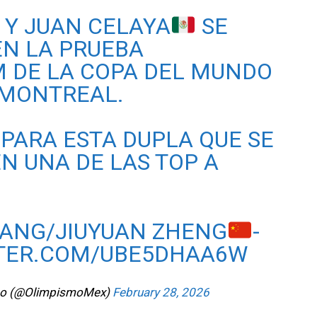
Y JUAN CELAYA
SE
EN LA PRUEBA
M DE LA COPA DEL MUNDO
 MONTREAL.
PARA ESTA DUPLA QUE SE
N UNA DE LAS TOP A
ANG/JIUYUAN ZHENG
-
TTER.COM/UBE5DHAA6W
no (@OlimpismoMex)
February 28, 2026