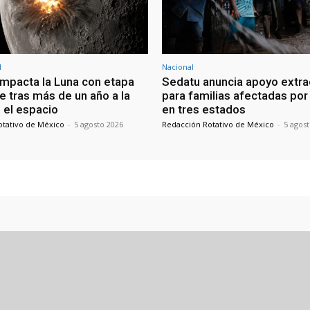
l
Nacional
mpacta la Luna con etapa
Sedatu anuncia apoyo extra
e tras más de un año a la
para familias afectadas por 
 el espacio
en tres estados
otativo de México
-
5 agosto 2026
Redacción Rotativo de México
-
5 agos