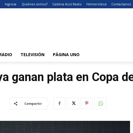
Ingresa
Quiénes somos?
Cadena Azul Radio
Hemeroteca
Contactanos
RADIO
TELEVISIÓN
PÁGINA UNO
ya ganan plata en Copa d
Compartir