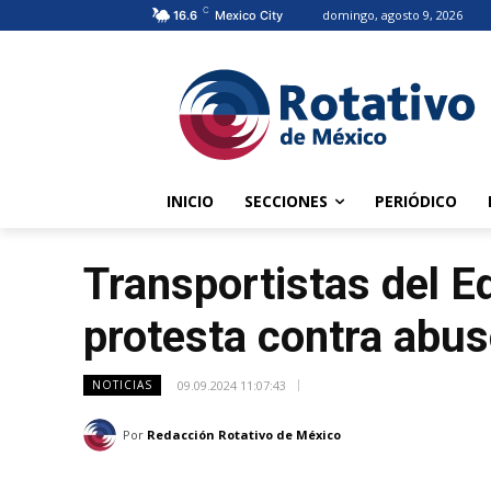
C
domingo, agosto 9, 2026
16.6
Mexico City
INICIO
SECCIONES
PERIÓDICO
Transportistas del 
protesta contra abu
09.09.2024 11:07:43
NOTICIAS
Por
Redacción Rotativo de México