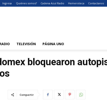
Ingresa
Quiénes somos?
Cadena Azul Radio
Hemeroteca
Contactanos
RADIO
TELEVISIÓN
PÁGINA UNO
Edomex bloquearon autopi
sos
Compartir