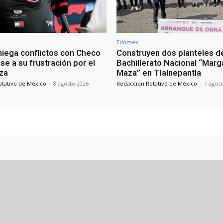
Edomex
 niega conflictos con Checo
Construyen dos planteles d
e a su frustración por el
Bachillerato Nacional “Marg
za
Maza” en Tlalnepantla
otativo de México
-
8 agosto 2026
Redacción Rotativo de México
-
7 agos