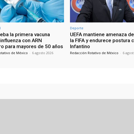
l
Deporte
eba la primera vacuna
UEFA mantiene amenaza de 
a influenza con ARN
la FIFA y endurece postura 
o para mayores de 50 años
Infantino
otativo de México
-
6 agosto 2026
Redacción Rotativo de México
-
6 agos