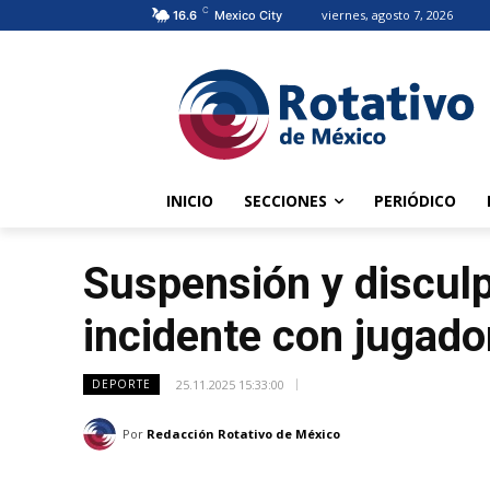
C
viernes, agosto 7, 2026
16.6
Mexico City
INICIO
SECCIONES
PERIÓDICO
Suspensión y disculp
incidente con jugador
25.11.2025 15:33:00
DEPORTE
Por
Redacción Rotativo de México