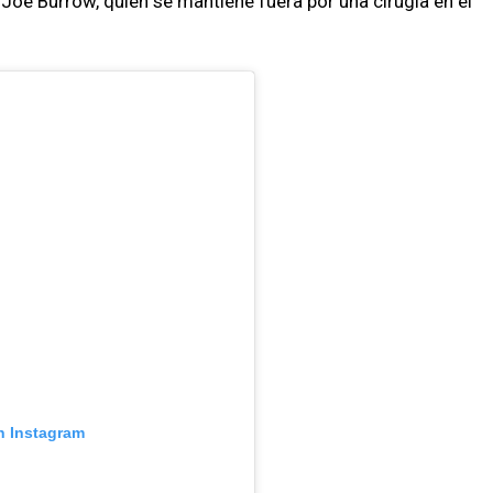
 Joe Burrow, quien se mantiene fuera por una cirugía en el
n Instagram